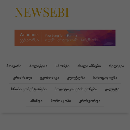
NEWSEBI
მთავარი
პოლიტიკა
სპორტი
ახალი ამბები
რელიგია
კრიმინალი
ეკონომიკა
კულტურა
საზოგადოება
სნობი კომენტარები
პოლიტიკოსების ქონება
ვალუტა
ამინდი
ჰოროსკოპი
კროსვორდი