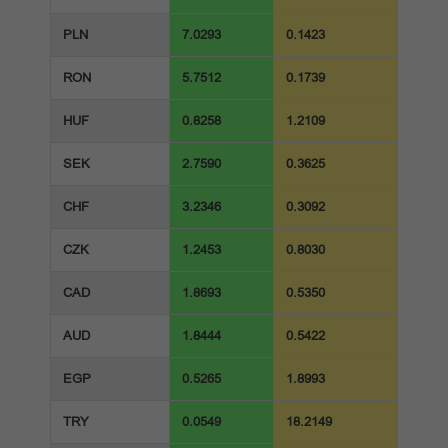
PLN
7.0293
0.1423
RON
5.7512
0.1739
HUF
0.8258
1.2109
SEK
2.7590
0.3625
CHF
3.2346
0.3092
CZK
1.2453
0.8030
CAD
1.8693
0.5350
AUD
1.8444
0.5422
EGP
0.5265
1.8993
TRY
0.0549
18.2149