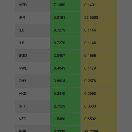
AED
7.1359
0.1401
IRR
0.0191
52.3560
ILS
8.7279
0.1146
ILS
8.7279
0.1146
SGD
2.0457
0.4888
KWD
8.4849
0.1179
CNY
3.8824
0.2576
HKD
3.3410
0.2993
INR
2.7529
0.3633
NZD
1.5380
0.6502
RUB
0.0320
31.2266