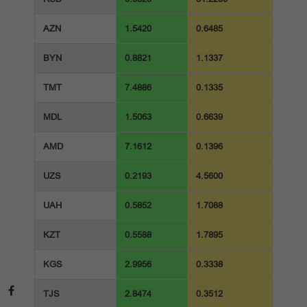
AZN
1.5420
0.6485
BYN
0.8821
1.1337
TMT
7.4886
0.1335
MDL
1.5063
0.6639
AMD
7.1612
0.1396
UZS
0.2193
4.5600
UAH
0.5852
1.7088
KZT
0.5588
1.7895
KGS
2.9956
0.3338
TJS
2.8474
0.3512