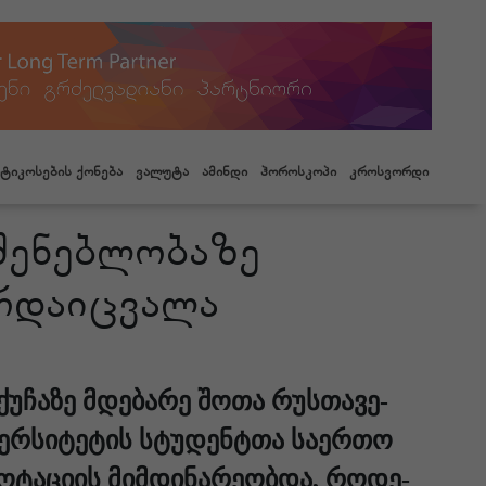
ტიკოსების ქონება
ვალუტა
ამინდი
ჰოროსკოპი
კროსვორდი
შენებლობაზე
რდაიცვალა
 ქუ­ჩა­ზე მდე­ბა­რე შოთა რუს­თა­ვე­
ერ­სი­ტე­ტის სტუ­დენ­ტთა სა­ერ­თო
ო­ტა­ცი­ის მიმ­დი­ნა­რე­ობ­და, რო­დე­