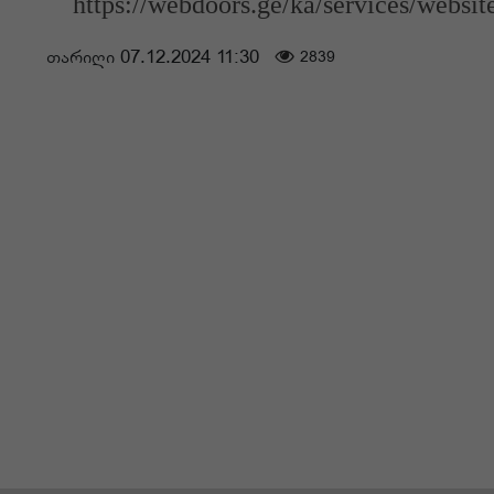
https://webdoors.ge/ka/services/websit
თარიღი 07.12.2024 11:30
2839