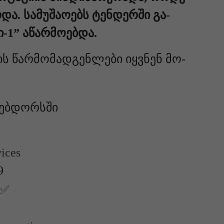
და. სა­მუ­შა­ო­ებს ტენ­დერ­ში გა­
ი-1” აწარ­მო­ებ­და.
ბის წარ­მო­მად­გენ­ლე­ბი იყ­ვნენ მო­
ებდორსში
vices
9