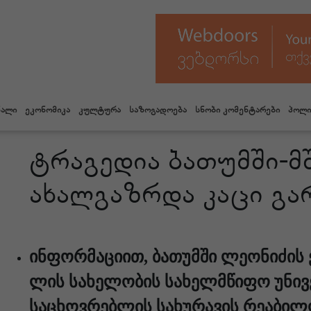
ნალი
ეკონომიკა
კულტურა
საზოგადოება
სნობი კომენტარები
პოლი
ტრაგედია ბათუმში-მ
ახალგაზრდა კაცი გა
ინ­ფორ­მა­ცი­ით, ბა­თუმ­ში ლე­ო­ნი­ძის
ლის სა­ხე­ლო­ბის სა­ხელ­მწი­ფო უნი­ვ
სა­ცხოვ­რებ­ლის სა­ხუ­რა­ვის რე­ა­ბი­ლ